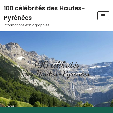
100 célébrités des Hautes-
Aller
Pyrénées
au
contenu
Informations et biographies
100 célébrités
des Hautes-Pyrénées