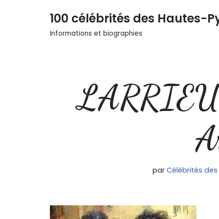
100 célébrités des Hautes-P
Aller
Informations et biographies
au
contenu
LARRIEU 
A
par
Célébrités de