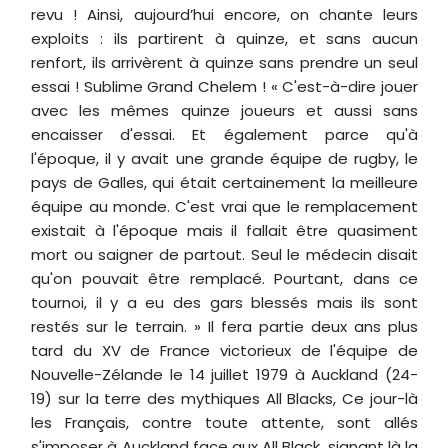
revu ! Ainsi, aujourd’hui encore, on chante leurs
exploits : ils partirent à quinze, et sans aucun
renfort, ils arrivèrent à quinze sans prendre un seul
essai ! Sublime Grand Chelem ! « C'est-à-dire jouer
avec les mêmes quinze joueurs et aussi sans
encaisser d'essai. Et également parce qu'à
l'époque, il y avait une grande équipe de rugby, le
pays de Galles, qui était certainement la meilleure
équipe au monde. C'est vrai que le remplacement
existait à l'époque mais il fallait être quasiment
mort ou saigner de partout. Seul le médecin disait
qu'on pouvait être remplacé. Pourtant, dans ce
tournoi, il y a eu des gars blessés mais ils sont
restés sur le terrain. » Il fera partie deux ans plus
tard du XV de France victorieux de l'équipe de
Nouvelle-Zélande le 14 juillet 1979 à Auckland (24-
19) sur la terre des mythiques All Blacks, Ce jour-là
les Français, contre toute attente, sont allés
s'imposer à Auckland face aux All Black, signant là la