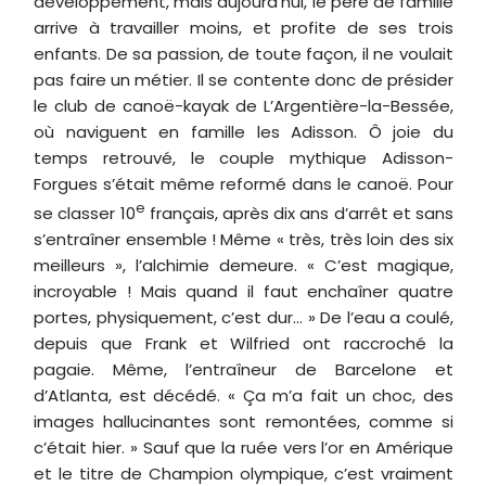
développement, mais aujourd’hui, le père de famille
arrive à travailler moins, et profite de ses trois
enfants. De sa passion, de toute façon, il ne voulait
pas faire un métier. Il se contente donc de présider
le club de canoë-kayak de L’Argentière-la-Bessée,
où naviguent en famille les Adisson. Ô joie du
temps retrouvé, le couple mythique Adisson-
Forgues s’était même reformé dans le canoë. Pour
e
se classer 10
français, après dix ans d’arrêt et sans
s’entraîner ensemble ! Même « très, très loin des six
meilleurs », l’alchimie demeure. « C’est magique,
incroyable ! Mais quand il faut enchaîner quatre
portes, physiquement, c’est dur… » De l’eau a coulé,
depuis que Frank et Wilfried ont raccroché la
pagaie. Même, l’entraîneur de Barcelone et
d’Atlanta, est décédé. « Ça m’a fait un choc, des
images hallucinantes sont remontées, comme si
c’était hier. » Sauf que la ruée vers l’or en Amérique
et le titre de Champion olympique, c’est vraiment