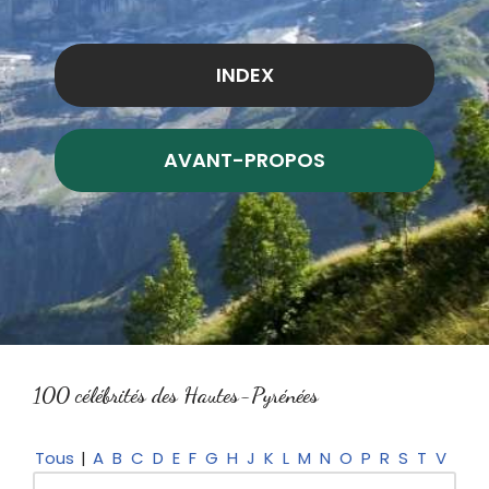
INDEX
AVANT-PROPOS
100 célébrités des Hautes-Pyrénées
Tous
|
A
B
C
D
E
F
G
H
J
K
L
M
N
O
P
R
S
T
V