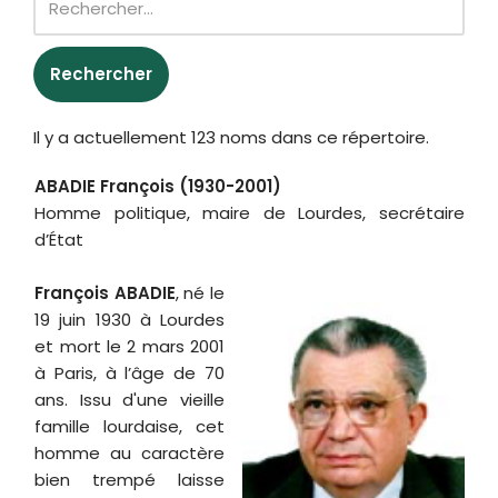
Il y a actuellement 123 noms dans ce répertoire.
ABADIE François (1930-2001)
Homme politique, maire de Lourdes, secrétaire
d’État
François ABADIE
, né le 19 juin 1930 à Lourdes et mort le 2 mars 2001 à Paris, à l’âge de 70 ans. Issu d'une vieille famille lourdaise, cet homme au caractère bien trempé laisse derrière lui une carrière politique fort bien remplie. Comme maire de la cité mariale de Lourdes de 1971 à 1989, il a fortement marqué la vie politique des Hautes-Pyrénées. Il enchaîna trois mandats successifs avant d'être battu par un jeune médecin de centre-droit Philippe Douste-Blazy en 1989. Une défaite qui l’avait profondément marqué. Tour à tour, il a endossé mandat électif sur mandat électif. Il a tout connu : les postes de conseiller général, maire, député, secrétaire d'État et sénateur. François Abadie entre précocement en politique sous le double patronage du Parti radical, qu'il rejoint dès 1946, et de René Billères, dont il est le secrétaire particulier et le plus proche collaborateur dès 1947, et qui sera son mentor en politique tout au long de sa carrière. Membre de plusieurs cabinets ministériels de ministres radicaux entre 1953 et 1958 (ceux de René Billères, mais aussi de Paul Devinat, Henry Laforest, Henri Longchambon ou Édouard Ramonet), il occupe en outre des fonctions à la direction nationale des jeunesses radicales de 1953 à 1956, mais s'éloigne de ce parti par hostilité aux positions de Pierre Mendès France sur la question algérienne : en octobre 1956, Mendès France déclare ainsi accepter sa démission « avec plaisir ». Candidat suppléant de Jean Baylot (auparavant impliqué dans l'Affaire des fuites) à Paris aux élections législatives de 1956, il entame après 1958 une traversée du désert, pendant laquelle il occupe les fonctions de directeur commercial des ventes dans une entreprise de machines-outils. Revenu au parti radical à la fin des années 1960, François Abadie reste bien introduit dans les milieux politiques haut-pyrénéens. Après avoir conquis, en 1970, le poste de conseiller général du canton de Lourdes-Est, détenu de longue date par la droite locale et qu'il conservera vingt-quatre années d'affilée, il devient, l'année suivante, en 1971, à 41 ans, maire de Lourdes, avant d'être élu député sous l'étiquette du Mouvement des radicaux de gauche (MRG) à l'occasion des élections législatives de 1973. Membre de la commission des lois constitutionnelles, de la législation et de l'administration générale de la République, puis, à partir de 1978, de la commission de la défense et des forces armées, secrétaire de l'Assemblée nationale en 1979, François Abadie est un parlementaire peu actif en séance : seul, lors de la discussion des projets de lois de finance, l'examen du budget militaire, plus particulièrement du service des essences, lui donne l'occasion d'intervenir en tribune. Par ailleurs, il ne présente aucun rapport, pas plus qu'il ne dépose de proposition de loi. Le cœur de son activité politique est ailleurs : son très fort ancrage local - cette mainmise, diront ses opposants - ne se démentira pas pendant près de vingt ans. Réélu maire de Lourdes en 1977 et en 1983 dès le premier tour, il obtient en 1988 la Marianne d'or récompensant son dynamisme à la tête de Lourdes, où il a notamment organisé de somptueuses célébrations pour la venue du Pape Jean-Paul II, en août 1983. Anticlérical, il prit cependant l’astucieuse précaution d’accueillir le Pape aux portes de la ville et non à la mairie, sous un dais. Par ailleurs, au sein du MRG, il défend ardemment une unité d'action avec les socialistes, s'opposant en 1981 à la candidature présidentielle de Michel Crépeau pour lui préférer François Mitterrand dès le premier tour. C'est en tant que président de la fédération départementale du MRG qu'il avait appelé à voter dès le premier tour des présidentielles pour François Mitterrand. Ces raisons contribuent sans doute à sa nomination, le 22 mai 1981, comme secrétaire d'État auprès du ministre du temps libre, chargé du tourisme, sous le gouvernement Mauroy. Il endosse ce rôle de secrétaire d'État chargé du tourisme de 1981 à 1983, après avoir cédé son siège de député à Jean Duprat. Son bilan gouvernemental reste toutefois modeste : impuissant face à l'augmentation de la taxation de l'hôtellerie de luxe, il ne parvient pas à faire voter par l'Assemblée nationale une réforme des structures régionales du tourisme, et semble marquer une certaine lassitude face aux contraintes gouvernementales qui l'éloignent de sa gestion municipale. Le 26 septembre 1983, second sur la liste du sénateur sortant Hubert Peyou, François Abadie est élu sénateur, renonçant par là même à son mandat de député et à son secrétariat d'État : candidat unique de la gauche au second tour, il l'emporte largement face au candidat de l'Union pour la démocratie française (UDF) Louis Larrieu, et récupère le siège que René Billères lui avait laissé. Il devra toutefois faire face, l'année suivante, à une demande de levée d'immunité parlementaire, finalement repoussée : lors d'un débat assez vif au conseil municipal de Lourdes, il avait en effet remis en cause la vertu et le patriotisme des parents du chef de l'opposition municipale, José Marthe. François Abadie appartient au groupe de la Gauche démocratique, puis du Rassemblement démocratique européen (RDE), hormis une éphémère participation à l'aventure du groupe Entente radicale écologiste pour les États-Unis d'Europe (ERE) à proximité des élections européennes de 1984, puis devient dans les années 1990 président de l'association nationale des élus de la gauche radicale. Enfin, il est élu conseiller régional de la région Midi-Pyrénées en 1986, mais doit démissionner de cette fonction, en raison de la législation sur le cumul des mandats. Membre de la commission des affaires économiques de 1983 à 1989, puis de la commission des affaires étrangères jusqu'à la fin de son mandat, François Abadie n'intervient que rarement en séance publique, et se signale par quelques propositions de loi, ou des interventions appelant à des investissements publics pour son département. Ses votes montrent une certaine prise de distance à l'égard des gouvernements de gauche. Il s'abstient lors du vote instituant le revenu minimum d'insertion (RMI) le 27 novembre 1988, approuve le traité de Maastricht le 16 juin 1992, et vote contre le projet de loi sur la réduction du temps de travail, le 4 mars 1998. Tête de liste de l'union de la gauche, il est réélu sénateur au premier tour en septembre 1992, malgré la candidature dissidente d'Hubert Peyou. Néanmoins, cette large réélection apparaît alors comme une surprise aux observateurs : en mars 1989, François Abadie avait en effet perdu, dès le premier tour, sa mairie de Lourdes au profit de Philippe Douste-Blazy. Cette défaite l'affectera durement : après un nouveau revers contre Philippe Douste-Blazy à l'occasion des élections cantonales de 1994, il démissionne du conseil municipal, déclarant : « J'ai mieux à faire au Sénat qu'à m'occuper de gens qui semblent me considérer maintenant sur une voie de garage ». En proie à des soucis de santé, François Abadie renonce précocement à tout nouveau mandat sénatorial, puis est exclu du Parti radical de gauche en août 2000, après avoir tenu, pour manifester son opposition au pacte civil de solidarité, des propos homophobes. Il meurt le 2 mars 2001, laissant son mandat à son suppléant et successeur désigné, François Fortassin. Entré très jeune dans la vie politique, François Abadie devint vite secrétaire général puis président des jeunesses radicales. Sous la IVème République, c'est bien dans le sillage du député haut-pyrénéen, René Billères, que François Abadie occupa tour à tour des fonctions d'attaché ou de chef de cabinet auprès de toute une série de ministres et de secrétaires d'État. Ses mandats nationaux : Maire de Lourdes 1971 à 1989 ; Député radical de gauche des Hautes-Pyrénées de 1973 à 1981 (il a été élu trois fois député successivement en 1973, 1978 et 1981. La première fois, c'est avec plus de 60 % des suffrages exprimés qu'il s'impose sur le sortant) ; Sénateur des Hautes-Pyrénées de 1983 à 2001 (juste après avoir quitté le premier gouvernement de gauche de la Vème République, il devient alors sénateur des Hautes-Pyrénées, un poste abandonné à son décès en mars 2001). Ses fonctions ministérielles : Secrétaire d'État au Tourisme du 22 mai 1981 au 24 mars 1983. L’été 2000, affaibli par un accident cérébral, il avait annoncé qu'il ne briguerait plus de nouveau mandat électif. C'est donc en juillet 2000 qu'il avait décidé de mettre un terme définitif à cette longue et riche carrière politique. À quelques mois de laisser son fauteuil de sénateur, c'est dans ces conditions dramatiques qu'il confie malgré lui son siège à son suppléant mais surtout ami, le président du conseil général des Hautes-Pyrénées : François Fortassin, lequel devint sénateur le 3 mars 2001. Décédé le 2 mars 2001 à son domicile parisien, les obsèques de François Abadie se déroulèrent à Lourdes. La cérémonie religieuse s’étant tenue le mercredi 7 mars 2001 en l'église paroissiale du Sacré-Cœur de Lourdes. Il avait préféré renoncer à une carrière nationale ministérielle pour se consacrer à la politique dans le département et au développement de Lourdes. Pendant ses 18 années de mandat municipal, il a préparé Lourdes au XXIe siècle par des aménagements structurants. C'était un homme politique au parler vrai qui faisait passer avant tout le côté affectif et il se souciait moins de l'image que du ressenti. C'était surtout un homme de conviction, de fidélité et de foucades qui cachait une très grande sensibilité. Il aimait cette ville de Lourdes par-dessus tout et était très attaché à son équipe de rugby. Il a montré une grande capacité de gestionnaire durant ses années de maire à Lourdes. « Un homme qui avait toujours le courage de dire ce qu'il pensait même si cela dérangeait, un homme avec le cœur sur la main », dira de lui, Pierre Forgues. Les Lourdais lui doivent la salle des fêtes, le palais des congrès, la bibliothèque, les foyers de l’Ophite et de Lannedarré, la piscine couverte