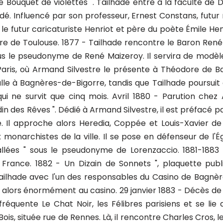
" Le Bouquet de violettes ". Tailhade entre à la faculté de 
. Influencé par son professeur, Ernest Constans, futur mini
e futur caricaturiste Henriot et père du poète Émile Henrio
e de Toulouse. 1877 - Tailhade rencontre le Baron René To
 sous le pseudonyme de René Maizeroy. Il servira de mod
aris, où Armand Silvestre le présente à Théodore de Banv
lle à Bagnères-de-Bigorre, tandis que Tailhade poursuit 
ui ne survit que cinq mois. Avril 1880 - Parution chez 
in des Rêves ". Dédié à Armand Silvestre, il est préfacé p
 Il approche alors Heredia, Coppée et Louis-Xavier de 
 monarchistes de la ville. Il se pose en défenseur de l
llées " sous le pseudonyme de Lorenzaccio. 1881-1883 - 
e France. 1882 - Un Dizain de Sonnets ", plaquette pu
ilhade avec l'un des responsables du Casino de Bagnèr
 alors énormément au casino. 29 janvier 1883 - Décès de 
Il fréquente Le Chat Noir, les Félibres parisiens et se l
Bois, située rue de Rennes. Là, il rencontre Charles Cros, l