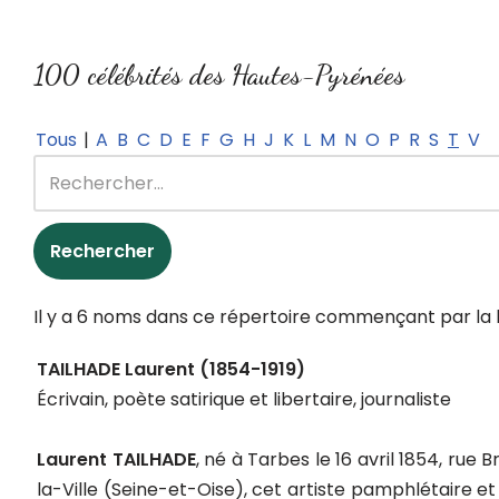
100 célébrités des Hautes-Pyrénées
Tous
|
A
B
C
D
E
F
G
H
J
K
L
M
N
O
P
R
S
T
V
Il y a 6 noms dans ce répertoire commençant par la l
TAILHADE Laurent (1854-1919)
Écrivain, poète satirique et libertaire, journaliste
Laurent TAILHADE
, né à Tarbes le 16 avril 1854, ru
la-Ville (Seine-et-Oise), cet artiste pamphlétaire e