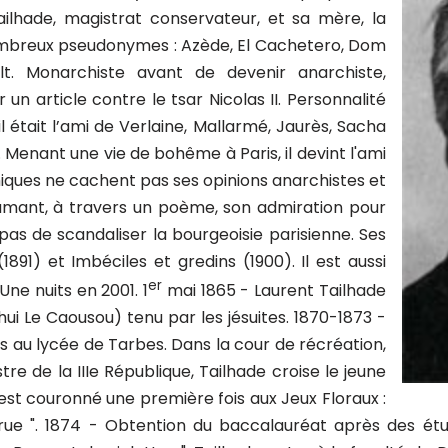
Tailhade, magistrat conservateur, et sa mère, la
nombreux pseudonymes : Azède, El Cachetero, Dom
alt. Monarchiste avant de devenir anarchiste,
r un article contre le tsar Nicolas II. Personnalité
l était l’ami de Verlaine, Mallarmé, Jaurès, Sacha
s. Menant une vie de bohême à Paris, il devint l'ami
ques ne cachent pas ses opinions anarchistes et
oclamant, à travers un poème, son admiration pour
pas de scandaliser la bourgeoisie parisienne. Ses
1891) et Imbéciles et gredins (1900). Il est aussi
er
 Une nuits en 2001. 1
mai 1865 - Laurent Tailhade
ui Le Caousou) tenu par les jésuites. 1870-1873 -
s au lycée de Tarbes. Dans la cour de récréation,
tre de la IIIe République, Tailhade croise le jeune
 est couronné une première fois aux Jeux Floraux :
la rue ". 1874 - Obtention du baccalauréat après des é