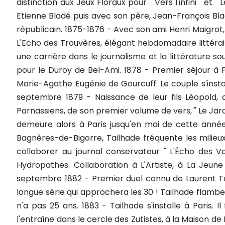
distinction aux Jeux Floraux pour " Vers l'infini " et 
Etienne Bladé puis avec son père, Jean-François Bladé
républicain. 1875-1876 - Avec son ami Henri Maigrot, l
L'Echo des Trouvères, élégant hebdomadaire littérair
une carrière dans le journalisme et la littérature
pour le Duroy de Bel-Ami. 1878 - Premier séjour à P
Marie-Agathe Eugénie de Gourcuff. Le couple s'insta
septembre 1879 - Naissance de leur fils Léopold, q
Parnassiens, de son premier volume de vers, " Le Jard
demeure alors à Paris jusqu'en mai de cette année.
Bagnères-de-Bigorre, Tailhade fréquente les milieux
collaborer au journal conservateur " L'Écho des Va
Hydropathes. Collaboration à L'Artiste, à La Jeun
septembre 1882 - Premier duel connu de Laurent Ta
longue série qui approchera les 30 ! Tailhade flambe
n'a pas 25 ans. 1883 - Tailhade s'installe à Paris. 
l'entraîne dans le cercle des Zutistes, à la Maison de 