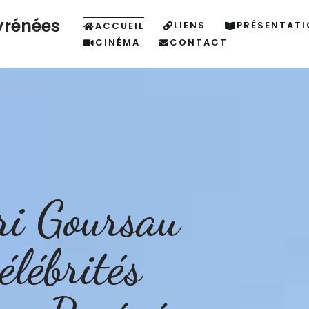
yrénées
LIENS
PRÉSENTATI
ACCUEIL
CINÉMA
CONTACT
ri Goursau
lébrités