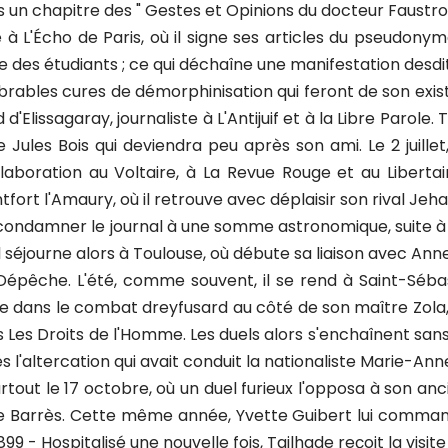
dans un chapitre des " Gestes et Opinions du docteur Faustrol
e, sa femme, dans lequel Mme Prévost-Roqueplan joue un rôle que ne lui pardonnera pas Tailhade et qui sera à l'origine de la parution, deux ans plus tard, du " Salon de Madame Truphot " que l'électron libre Fernand Kolney commettra pensant servir - à tort - son beau-frère. Tailhade reçoit chez lui Fernand Desprès et Miguel Almereyda, le futur père du cinéaste Jean Vigo. Il reprend sa collaboration à L'Aurore et à La Raison. Cette même année, lors des obsèques d'Émile Zola, il en prononce le panégyrique, en reconnaissance que ce dernier soit venu le défendre, au nom de la défense de la liberté de la presse, à la barre du tribunal l'année précédente, lorsqu'il était poursuivi pour avoir écrit dans Le Libertaire un article incendiaire constituant un véritable appel au meurtre à l'encontre du tsar Nicolas II qui faisait en 1901 sa seconde visite en France. 1903 - Tailhade Collabore très régulièrement à L'Action, un quotidien farouchement anticlérical. Il y restera jusqu'à la fin de l'année 1905. Il signe aussi plusieurs textes dans L'Assiette au Beurre. Le 28 avril, Ninette donne naissance à sa fille Laurence. Séjournant à Camaret en région Bretagne, durant la fin de l'été, il donne des articles à L'Action qui dénoncent l'alcoolisme de la population. De provocation en provocation, il ligue la population contre lui et c'est protégé par des gendarmes à cheval qu'il doit battre en retraite le 29 août. D'opinion libertaire, de mœurs libres, il y fit scandale en partageant sa chambre à l'Hôtel de France à la fois avec sa femme et un ami peintre. Un autre scandale du 15 août 1903 est resté longtemps célèbre à Camaret, où dans un geste de provocation, il verse le contenu d'un vase de nuit par la fenêtre de sa chambre, située au premier étage, sur une procession de la Fête de la bénédiction de la mer et des bateaux. 1800 Camarétois feront le siège de l'Hôtel de France, menaçant d'enfoncer la porte d'entrée, criant « À mort Tailhade ! À mort l'anarchie ! », et menaçant de jeter Tailhade dans la vase du port. La chanson paillarde « Les Filles de Camaret » a d'ailleurs probablement aussi été écrite anonymement par Laurent Tailhade pour se venger des Camarétois. 1904 - Collaboration à L'Humanité que vient de fonder Jaurès et à L'Internationale. Publication des " Poèmes Aristophanesques " au Mercure de France et des " Lettres Familières " à La librairie de La Raison. 1905 - Tailhade commence à prendre ses distances avec les libres-penseurs. Il signe des articles vengeurs dans Le Figaro sous le pseudonyme d'Azède. L'utilisation, sans son consentement, de son nom comme signataire de la fameuse affiche rouge antimilitariste qui encourageait les soldats à abattre leurs officiers, provoque une véritable rupture avec ses anciens compagnons de lutte. En octobre 1905, une affiche de l’Association internationale antimilitariste (AIA) intitulée « Appel aux conscrits » est placardée sur les murs de Paris. Le texte, violemment antimilitariste et antipatriote, appelle les conscrits à tourner leurs fusils vers les « soudards galonnés » plutôt que vers les grévistes, et appelle à la « grève immédiate » et à l’« insurrection » au jour d’une éventuelle déclaration de guerre. L’affiche est signée de 31 noms dont Laurent Tailhade. À l'issue du procès qui se déroule du 26 au 30 décembre 1905, deux prévenus sont acquittés et les 26 autres condamnés chacun à 100 francs d’amende et à des peines de prison allant de 6 mois à 4 ans. Publication chez Flammarion de sa traduction de " Trois comédies " de Plaute. 1906 - Poussé par le très réactionnaire Aristide Bruant, que Tailhade fréquente alors, il écrit deux lettres publiques de reniement, l'une à Arthur Meyer, que Le Gaulois publie le 22 janvier ; l'autre à Edouard Drumont que dévoile La Libre Parole du 29 janvier. Pourtant ce reniement sera sans lendemain. Ce simple mouvement d'humeur lui coûtera cher, car c'est celui qu'on retiendra dans sa vie parmi d'autres plus glorieux, pour l'accuser au mieux de versatilité, au pire de tra