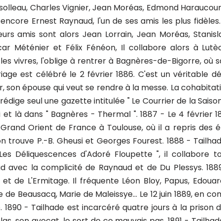
arsolleau, Charles Vignier, Jean Moréas, Edmond Haraucourt
core Ernest Raynaud, l'un de ses amis les plus fidèles. 18
leurs amis sont alors Jean Lorrain, Jean Moréas, Stanis
car Méténier et Félix Fénéon, Il collabore alors à Lut
es vivres, l'oblige à rentrer à Bagnères-de-Bigorre, où s
age est célébré le 2 février 1886. C'est un véritable dé
 son épouse qui veut se rendre à la messe. La cohabitati
édige seul une gazette intitulée " Le Courrier de la Saison 
i et là dans " Bagnères - Thermal ". 1887 - Le 4 février 18
rand Orient de France à Toulouse, où il a repris des ét
on trouve P.-B. Gheusi et Georges Fourest. 1888 - Tailhad
es Déliquescences d'Adoré Floupette ", il collabore 
ud avec la complicité de Raynaud et de Du Plessys. 1889
t de L'Ermitage. Il fréquente Léon Bloy, Papus, Edouar
 Beausacq, Marie de Maleissye... Le 12 juin 1889, en com
1890 - Tailhade est incarcéré quatre jours à la prison de
as, son avocat, le sort de ce mauvais pas. 1891 - Tailhad