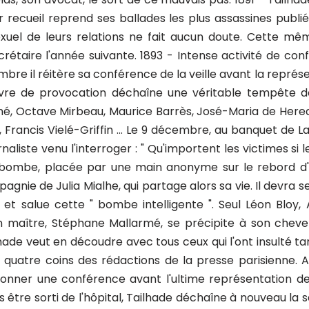
r recueil reprend ses ballades les plus assassines publ
uel de leurs relations ne fait aucun doute. Cette mêm
rétaire l'année suivante. 1893 - Intense activité de conf
embre il réitère sa conférence de la veille avant la représ
uvre de provocation déchaîne une véritable tempête da
mé, Octave Mirbeau, Maurice Barrès, José-Maria de Heredi
 Francis Vielé-Griffin ... Le 9 décembre, au banquet de L
aliste venu l'interroger : " Qu'importent les victimes si le
une bombe, placée par une main anonyme sur le rebord d
gnie de Julia Mialhe, qui partage alors sa vie. Il devra 
t salue cette " bombe intelligente ". Seul Léon Bloy, 
aître, Stéphane Mallarmé, se précipite à son chevet, à
ade veut en découdre avec tous ceux qui l'ont insulté tandis
quatre coins des rédactions de la presse parisienne. A
donner une conférence avant l'ultime représentation d
 être sorti de l'hôpital, Tailhade déchaîne à nouveau la s