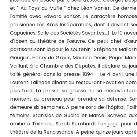
et " Au Pays du Mufle " chez Léon Vanier. Ce dernie
l'amitié avec Edward Sansot. Le caractère homosex
parisienne Les Amis Inséparables, dont il devient sec
Capucines, Salle des Sociétés Savantes...). Le 10 nov
d'Ibsen au théâtre de l'œuvre. Ce petit chef d'œ
partisans sont là pour le soutenir : Stéphane Mallar
Gauguin, Henry de Groux, Maurice Denis, Roger Marx,
Vaillant à la Chambre des Députés, il déclare au journ
tollé général dans la presse. 1894 - Le 4 avril, 
Laurent Tailhade dînant au restaurant Foyot en compa
plus tard. La presse se gausse de sa mésaventure e
montent au créneau pour prendre sa défense. Son m
demeure six semaines. A peine sorti de l'hôpital, Tailh
témoins, Stanislas de Guaita et Marcel Schwob aux 
amitié à Tailhade, Sarah Bernhardt l'engage pour 
théâtre de la Renaissance. A peine quinze jours après