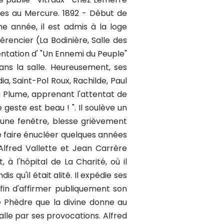
iées au Mercure. 1892 - Début de
e année, il est admis à la loge
érencier (La Bodinière, Salle des
entation d' "Un Ennemi du Peuple"
ns la salle. Heureusement, ses
a, Saint-Pol Roux, Rachilde, Paul
a Plume, apprenant l'attentat de
 geste est beau ! ". Il soulève un
'une fenêtre, blesse grièvement
se faire énucléer quelques années
Alfred Vallette et Jean Carrère
 l'hôpital de La Charité, où il
 qu'il était alité. Il expédie ses
fin d'affirmer publiquement son
e Phèdre que la divine donne au
alle par ses provocations. Alfred