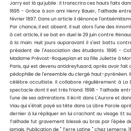
Jarry est là qui jubile : il transcrira ces hauts faits 
1895 - Grâce à son ami Henry Bauër, Tailhade entre à L'Écho de Paris, où il signe ses articles du pseudonyme de Tybalt. Il y restera jusqu'en février 1897. Dans un article il dénonce l'antisémitisme des étudiants ; ce qui déchaîne une manifestation desdits grimauds devant son domicile. Par chance, il est absent. Il suit alors l'une des innombrables cures de démorphinisation qui feront de son existence un véritable calvaire. Suite à cet article, il se bat en duel le 29 juin contre Renaud d'Elissagaray, journaliste à L'Antijuif et à la Libre Parole. Tailhade est sérieusement blessé à la main. Huit jours auparavant il s'est battu contre Jules Bois qui deviendra peu après son ami. Le 2 juillet, il retourne sur le pré contre le président de l'Association des étudiants. 1896 - Collaboration au Voltaire, à La Revue Rouge et au Libertaire. Il fréquente très assidûment Madame Prévost-Roqueplan et sa fille Juliette à Montfort l'Amaury, où il retrouve avec déplaisir son rival Jehan Rictus. 1897 - Il quitte L'Écho de Paris, qui est devenu antidreyfusard, après avoir fait condamner le journal à une somme astronomique, suite à l'un de ses articles dénonçant la pédophilie de l'ensemble du clergé haut-pyrénéen. Il séjourne alors à Toulouse, où débute sa liaison avec Anne Osmont, poétesse, féministe et célèbre occultiste. Il collabore régulièrement à La Dépêche. L'été, comme souvent, il se rend à Saint-Sébastien pour assister aux corridas, spectacle dont il est très friand. 1898 - Tailhade entre dans le combat dreyfusard au côté de son maître Zola, qui ne fut pourtant pas toujours l'une de ses admirations. Il écrit dans L'Aurore et dans Les Droits de l'Homme. Les duels alors s'enchaînent sans répit. Le 8 juillet contre Raphaël Viau qui s'était payé sa tête dans La Libre Parole après l'altercation qui avait conduit la nationaliste Marie-Anne de Bovet à gifler Tailhade et ce dernier à lui répliquer en lui crachant au visage. Et surtout le 17 octobre, où un duel furieux l'opposa à son ancien compagnon, Maurice Barrès. Tailhade fut gravement blessé au bras par l'épée de Barrès. Cette même année, Yvette Guibert lui commande des chansons qu'il ne lui fera jamais. Publication de " Terre Latine " chez Lemerre. 1899 - Hospitalisé une nouvelle fois, Tailhade reçoit la visite d'Anatole France et d'Émile Zola qui tentent de lui trouver une situation stable dans la presse. La combinaison pour le faire entrer au Figaro échoue. Il collabore au Journal du Peuple, puis commence à écrire à La Petite République, journal socialiste, où il se lie d'amitié avec Jean Jaurès. Publication d' "A travers les Grouins" chez Stock. Les ballades sont féroces : elles rappellent les hauts faits de la lutte dreyfusiste menée par Tailhade et ses amis. 1900 - Collaboration au Petit Sou. Publication d' "Imbéciles et Gredins" à la Maison d'Art. 1901 - Le 17 janvier, Tailhade épouse Eugénie Pochon, sœur de son ami, Fernand Kolney. La mariée a vingt-deux ans de moins que l'époux. Les témoins sont Raoul d'Audiffret, Jacques de Boisjolin et Jean Jaurès. Publication de " la touffe de sauge " aux éditions de la Plume. Tailhade collabore au Français et à La Raison, périodique anticlérical. Mais c'est son article du Libertaire paru le 15 septembre 1901, intitulé " Le Triomphe de la Domesticité ", véritable appel au meurtre sur la personne du tsar, qui l'envoie tout droit à la prison de la Santé pour un an. La campagne menée par ses amis, Zola, Kahn, France, Mirbeau, Boès, Sembat, etc. abrègera son séjour de moitié. En prison, il termine sa traduction du « Satyricon de Pétrone » qui paraît chez Fasquelle l'année suivante. 1902 - Parution de " Discours Civiques " chez Stock. Différend matrimonial avec Ninett