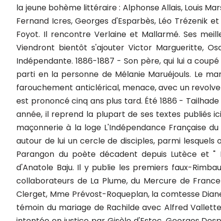
la jeune bohème littéraire : Alphonse Allais, Louis M
Fernand Icres, Georges d'Esparbès, Léo Trézenik et en
Foyot. Il rencontre Verlaine et Mallarmé. Ses meil
Viendront bientôt s'ajouter Victor Margueritte, Os
Indépendante. 1886-1887 - Son père, qui lui a coupé l
parti en la personne de Mélanie Maruéjouls. Le mari
farouchement anticlérical, menace, avec un revolver,
est prononcé cinq ans plus tard. Été 1886 - Tailhade r
année, il reprend la plupart de ses textes publiés ic
maçonnerie à la loge L'Indépendance Française du G
autour de lui un cercle de disciples, parmi lesquels 
Parangon du poète décadent depuis Lutèce et " L
d'Anatole Baju. Il y publie les premiers faux-Rimba
collaborateurs de La Plume, du Mercure de France e
Clerget, Mme Prévost-Roqueplan, la comtesse Diane de
témoin du mariage de Rachilde avec Alfred Vallette. 
intentée en justice par Gisèle d'Estoc. Georges Despl