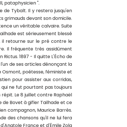
l, pataphysicien ".
îtrise. Cette année-là, il donne de nombreux textes à La Nouvelle Revue que dirige son fidèle P.-B. Gheusi. Le 15 février 1906, il quitte la franc-maçonnerie. 1907 - Publication de " Poèmes élégiaques " au Mercure de France. Il commence à collaborer à l'hebdomadaire Je Dis Tout dirigé par Jacques Landau, où il prend la défense de Matha, Sébastien Faure ou encore Malato. Le 14 août, il est le témoin du mariage de son ami Sacha Guitry avec Charlotte Lysés. 1908 - Séjours fréquents en Belgique pour des conférences (Bruxelles, Ostende, Anvers). Amitié avec James Ensor que lui a présenté son amie Emma Lambotte. Le 4 avril, il donne une conférence au Théâtre Fémina pour présenter un jeune poète de dix-huit ans nommé Jean Cocteau. 1909 - Collaboration à la revue Akademos. Publication chez Messein de sa traduction de " La Farce de la Marmite " de Plaute. Le 18 novembre il se bat en duel contre Gustave Téry, directeur de L'Œuvre, alors antisémite. A 55 ans, malade, saturé de morphine, borgne et pour ainsi dire manchot, Tailhade trouve encore la force d'embrocher son adversaire à la cinquième reprise. Quatre jours plus tard, le 22 novembre, c'est Urbain Gohier qui le traîne sur le pré. Tandis que son adversaire ajustera deux balles dans sa direction, Tailhade chevaleresque, ne fera pas usage de son arme. 1910 - Le 13 février, répétition générale, à l'Opéra, de son drame musical en deux actes "La Forêt". Les bénéfices vont aux victimes des inondations qui accablent alors Paris. Tailhade fait la connaissance de Neel Doff chez Emma Lambotte. Enthousiasmé par "Jours de famine et de détresse", il se fait le héraut du talent de la jeune femme. Malgré l'appui de Mirbeau, Descaves et Geffroy, il ne parviendra pas à lui faire attribuer le prix Goncourt, l'année suivante. 1911 - Tailhade commence à collaborer à Comœdia. Il y donnera des articles jusqu'en août 1914. 1912 - 3 janvier, duel au pistolet avec Sylvain Bonmariage. 1913 - Publication de " Plâtres et Marbres " chez Figuière. 1914 - Publication des " Commérages de Tybalt " chez Georges Crès. A la déclaration de guerre, Prenant exemple sur Anatole France, Tailhade se porte volontaire pour être engagé le 2 octobre 1914. On lui reprochera plus tard ce côté va-t-en-guerre, oubliant le trouble de tous c