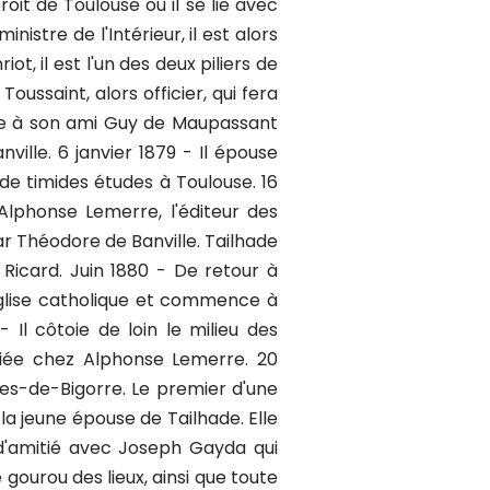
Droit de Toulouse où il se lie avec
stre de l'Intérieur, il est alors
t, il est l'un des deux piliers de
ussaint, alors officier, qui fera
èle à son ami Guy de Maupassant
ille. 6 janvier 1879 - Il épouse
de timides études à Toulouse. 16
Alphonse Lemerre, l'éditeur des
ar Théodore de Banville. Tailhade
Ricard. Juin 1880 - De retour à
'Église catholique et commence à
Il côtoie de loin le milieu des
bliée chez Alphonse Lemerre. 20
es-de-Bigorre. Le premier d'une
la jeune épouse de Tailhade. Elle
ie d'amitié avec Joseph Gayda qui
e gourou des lieux, ainsi que toute