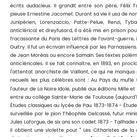
écrits audacieux. Il grandit entre son père, Félix 
pieuse Ernestine Jacomet. Durant sa vie il usa de 
Junipérien, Lorenzaccio, Patte-Pelue, Renzi, Tyb
anticlérical et dreyfusard, il a été mis en prison pou
fracassante du Paris des Lettres de l’avant-guerre, i
Guitry. Il fut un écrivain influencé par les Parnassien
de Jean Moréas ou encore Samain. Ses textes polémi
anticléricales. Il se fait connaître, en 1893, en pr
l'attentat anarchiste de Vaillant, ce qui ne manqua 
recueils les plus célèbres sont : Au Pays du mufle (
l'auteur de La Noire Idole, publié aux éditions Mille et
entre au collège Sainte-Marie de Toulouse (aujourd'h
Études classiques au lycée de Pau. 1873-1874 - Étude
surveillée par le pion Théophile Delcassé, futur minis
Jules Laforgue, de six ans son cadet. 1873 - Tailhade
il obtient une violette pour " Les Citharistes de 