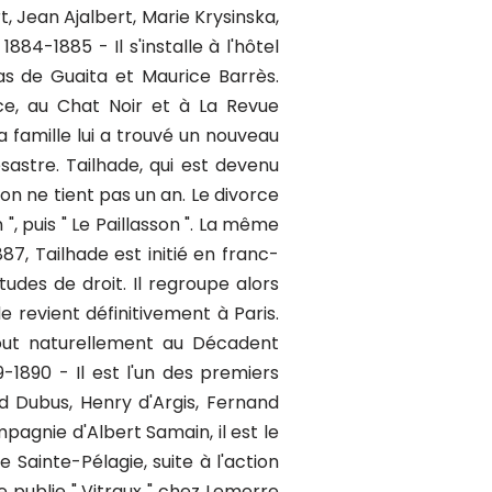
, Jean Ajalbert, Marie Krysinska,
84-1885 - Il s'installe à l'hôtel
las de Guaita et Maurice Barrès.
èce, au Chat Noir et à La Revue
a famille lui a trouvé un nouveau
sastre. Tailhade, qui est devenu
on ne tient pas un an. Le divorce
", puis " Le Paillasson ". La même
87, Tailhade est initié en franc-
udes de droit. Il regroupe alors
e revient définitivement à Paris.
tout naturellement au Décadent
-1890 - Il est l'un des premiers
d Dubus, Henry d'Argis, Fernand
pagnie d'Albert Samain, il est le
 Sainte-Pélagie, suite à l'action
e publie " Vitraux " chez Lemerre